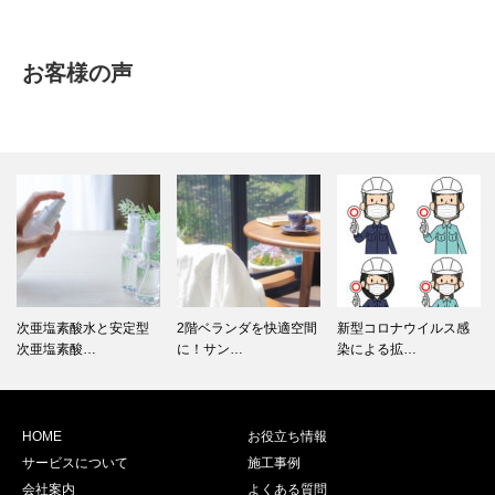
お客様の声
2階ベランダを快適空間
新型コロナウイルス感
高圧洗浄でパイプ内を
に！サン…
染による拡…
一気にお掃…
HOME
お役立ち情報
サービスについて
施工事例
会社案内
よくある質問