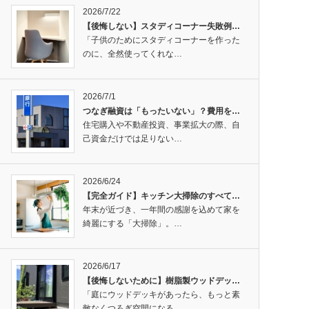
2026/7/22
【後悔しない】スタディコーナー失敗例…
「子供のためにスタディコーナーを作った
のに、全然使ってくれな…
2026/7/1
つなぎ融資は「もったいない」？費用を…
住宅購入や不動産投資、事業拡大の際、自
己資金だけでは足りない…
2026/6/24
【完全ガイド】キッチン大掃除のすべて…
年末が近づき、一年間の感謝を込めて家を
綺麗にする「大掃除」。…
2026/6/17
【後悔しないために】樹脂製ウッドデッ…
「庭にウッドデッキがあったら、もっと素
敵なくつろぎ空間になる…