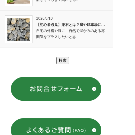
2026/6/10
【初心者必見】栗石とは？庭や駐車場に…
自宅の外構や庭に、自然で温かみのある雰
囲気をプラスしたいと思…
検索