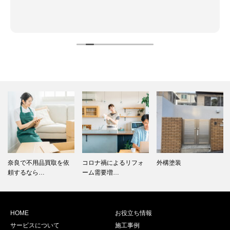
奈良で不用品買取を依
コロナ禍によるリフォ
外構塗装
頼するなら…
ーム需要増…
HOME
お役立ち情報
サービスについて
施工事例