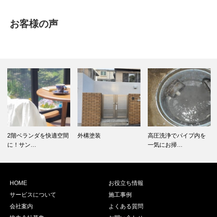
お客様の声
2階ベランダを快適空間
外構塗装
高圧洗浄でパイプ内を
に！サン…
一気にお掃…
HOME
お役立ち情報
サービスについて
施工事例
会社案内
よくある質問