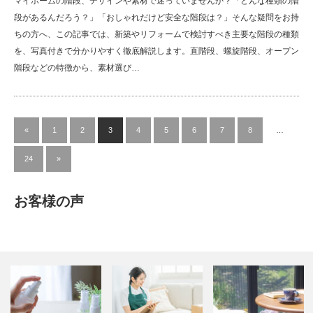
マイホームの階段、デザインや素材で迷っていませんか？「どんな種類の階
段があるんだろう？」「おしゃれだけど安全な階段は？」そんな疑問をお持
ちの方へ、この記事では、新築やリフォームで検討すべき主要な階段の種類
を、写真付きで分かりやすく徹底解説します。直階段、螺旋階段、オープン
階段などの特徴から、素材選び…
«
1
2
3
4
5
6
7
8
…
24
»
お客様の声