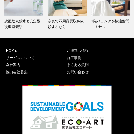
次亜塩素酸水と安定型
奈良で不用品買取を依
2階ベランダを快適空間
次亜塩素酸…
頼するなら…
に！サン…
HOME
お役立ち情報
サービスについて
施工事例
会社案内
よくある質問
協力会社募集
お問い合わせ