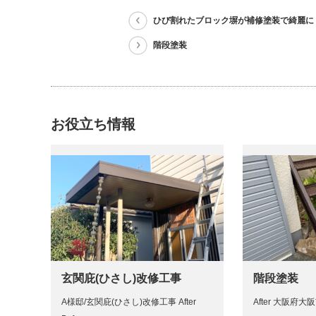
ひび割れたブロック塀が補修塗装で綺麗に
階段塗装
お役立ち情報
玄関庇(ひさし)改修工事
階段塗装
A様邸/玄関庇(ひさし)改修工事 After
After 大阪府大