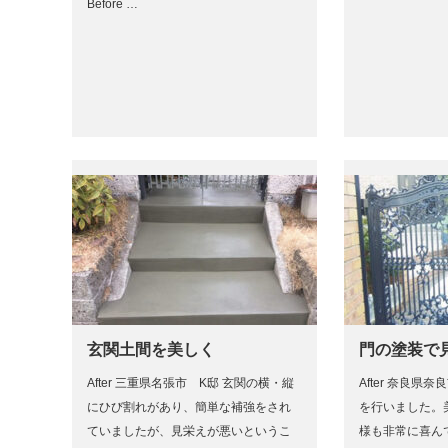
Before …
玄関土間を美しく
門の塗装で
After 三重県名張市 K邸 玄関の横・縦
After 奈良県
にひび割れがあり、簡単な補強をされ
を行いました。
ていましたが、見栄えが悪いというこ
様も非常に喜ん