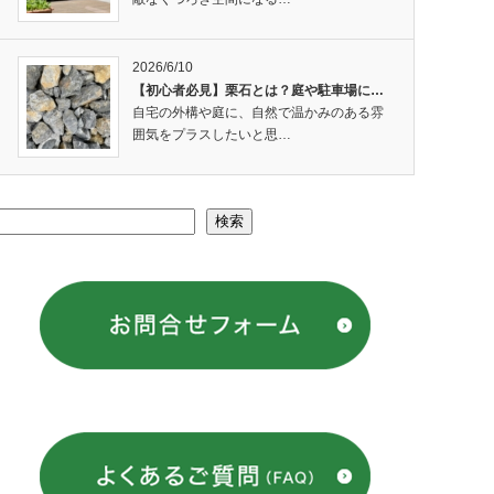
2026/6/10
【初心者必見】栗石とは？庭や駐車場に…
自宅の外構や庭に、自然で温かみのある雰
囲気をプラスしたいと思…
検索