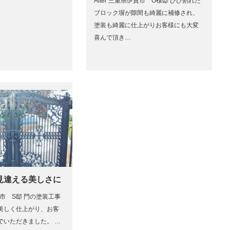
After 三重県伊賀市 O様邸 ひび割れた
ブロック塀が隙間も綺麗に補修され、
塗装も綺麗に仕上がりお客様にも大変
喜んで頂き…
見違える美しさに
奈良市 S邸 門の塗装工事
美しく仕上がり、お客
でいただきました。 …