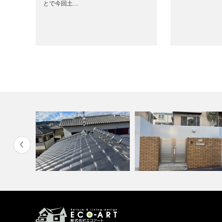
とで今回土…
ォーム需要
漆喰交換
外構塗装