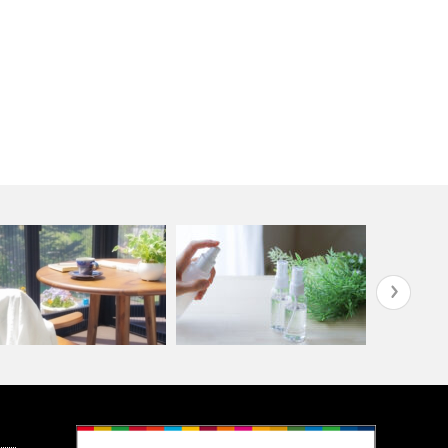
階ベランダを快適空間に！サ
次亜塩素酸水と安定型次亜塩素
高圧洗浄で
ルーム設置…
酸ナトリウム…
掃除