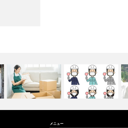
奈良で不用品買取を依頼するな
新型コロナウイルス感染による
2
メニュー
らエコアート…
拡大による当…
ン