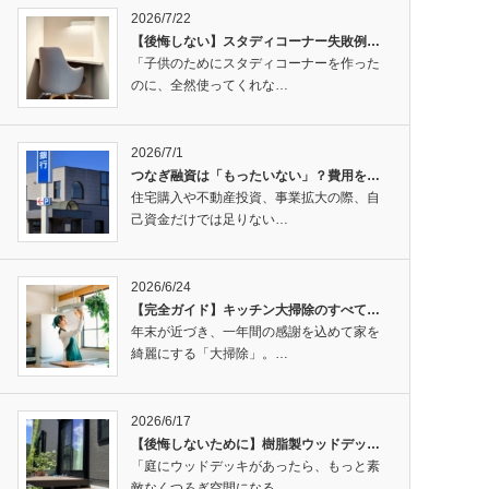
2026/7/22
【後悔しない】スタディコーナー失敗例…
「子供のためにスタディコーナーを作った
のに、全然使ってくれな…
2026/7/1
つなぎ融資は「もったいない」？費用を…
住宅購入や不動産投資、事業拡大の際、自
己資金だけでは足りない…
2026/6/24
【完全ガイド】キッチン大掃除のすべて…
年末が近づき、一年間の感謝を込めて家を
綺麗にする「大掃除」。…
2026/6/17
【後悔しないために】樹脂製ウッドデッ…
「庭にウッドデッキがあったら、もっと素
敵なくつろぎ空間になる…