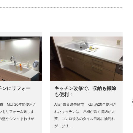
チンにリフォー
キッチン改修で、収納も掃除
も便利！
伊賀市 M邸 20年間使用さ
After 奈良県奈良市 K邸 約20年使用さ
ンをリフォーム致しま
れたキッチンは、戸棚が高く収納が大
の壁やシンクまわりが
変、コンロ後ろのタイル目地に油汚れ
がこびり…