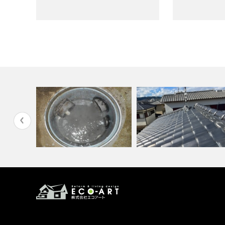
ォーム需要
高圧洗浄でパイプ内を一気にお
掃除
漆喰交換