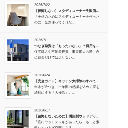
2026/7/22
【後悔しない】スタディコーナー失敗例…
「子供のためにスタディコーナーを作った
のに、全然使ってくれな…
2026/7/1
つなぎ融資は「もったいない」？費用を…
住宅購入や不動産投資、事業拡大の際、自
己資金だけでは足りない…
2026/6/24
【完全ガイド】キッチン大掃除のすべて…
年末が近づき、一年間の感謝を込めて家を
綺麗にする「大掃除」。…
2026/6/17
【後悔しないために】樹脂製ウッドデッ…
「庭にウッドデッキがあったら、もっと素
敵なくつろぎ空間になる…