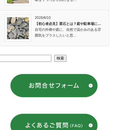
2026/6/10
【初心者必見】栗石とは？庭や駐車場に…
自宅の外構や庭に、自然で温かみのある雰
囲気をプラスしたいと思…
検索