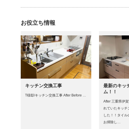
お役立ち情報
キッチン交換工事
最新のキッ
ム！！
T様邸/キッチン交換工事 After Before …
After 三重県
れていたキッチ
した！！タイル
お掃除し…