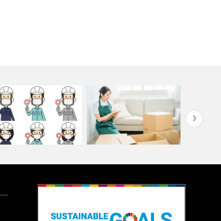
型コロナウイルス感染による
奈良で不用品買取を依頼するな
大による当…
らエコアート…
外構塗装