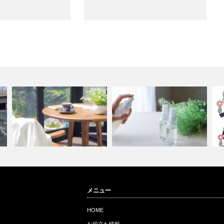
2階ベランダを快適空間に！サ
次亜塩素酸水と安定型次亜塩素
新
メニュー
ンルーム設置…
酸ナトリウム…
拡
HOME